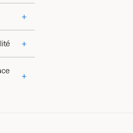
lité
ace