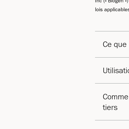
Inc (« Biogen 
lois applicabl
Ce que 
Utilisat
Commen
tiers